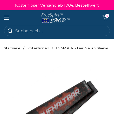
Zum Inhalt springen
Kostenloser Versand ab 100€ Bestellwert
Warenkorb ö
0
Menü öffnen
Startseite
/
Kollektionen
/
ESMARTR - Der Neuro Sleeve