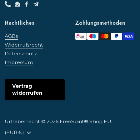
Phone
Email
Facebook
Telegram
Rechtliches
Zahlungsmethoden
AGBs
Widerrufsrecht
Datenschutz
Impressum
Vertrag
widerrufen
Urheberrecht © 2026
FreeSpirit® Shop EU
.
Land/Region
(EUR €)