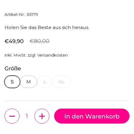
Artikel-Nr.: 63179
Holen Sie das Beste aus sich heraus.
Regulärer Preis
€49,90
Sale-Preis
€80,00
inkl. MwSt. zzgl.
Versandkosten
Größe
S
M
L
XL
Anzahl
In den Warenkorb